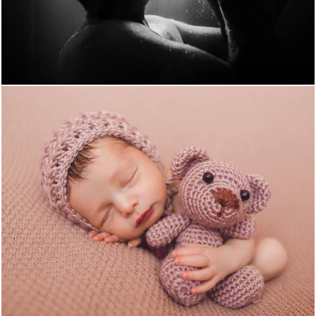
694
0
1337
0