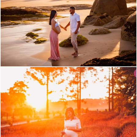
754
0
1640
0