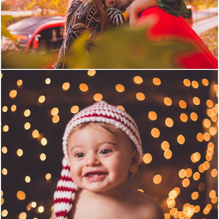
2114
0
1855
0