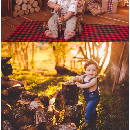
1392
0
1679
0