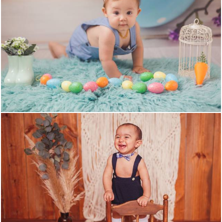
1876
0
1292
0