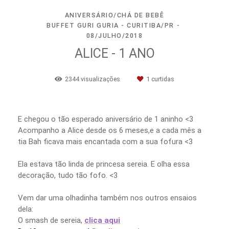
ANIVERSÁRIO/CHÁ DE BEBÊ
BUFFET GURI GURIA - CURITIBA/PR
08/JULHO/2018
ALICE - 1 ANO
2344
visualizações
1
curtidas
E chegou o tão esperado aniversário de 1 aninho <3
Acompanho a Alice desde os 6 meses,e a cada mês a
tia Bah ficava mais encantada com a sua fofura <3
Ela estava tão linda de princesa sereia. E olha essa
decoração, tudo tão fofo. <3
Vem dar uma olhadinha também nos outros ensaios
dela:
O smash de sereia,
clica aqui