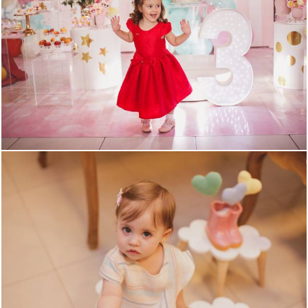
1509
37
2463
8