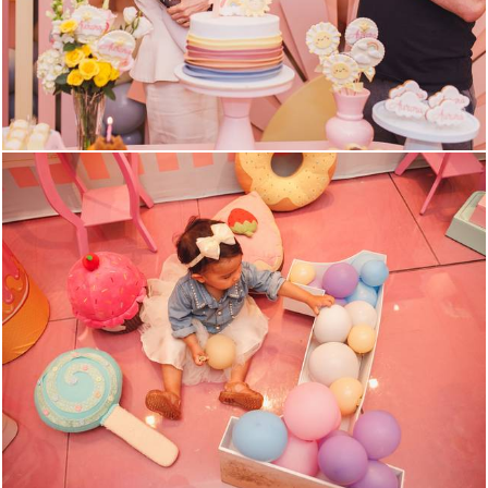
722
0
1290
0