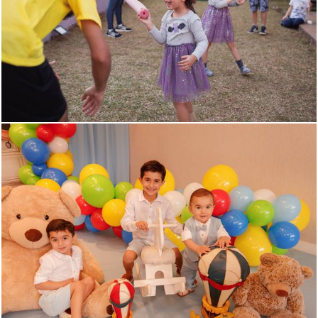
571
0
569
0