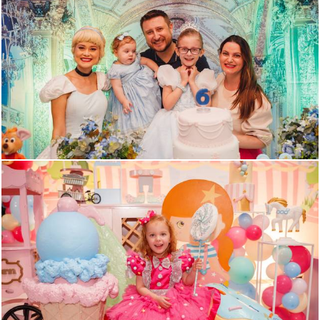
799
0
451
0