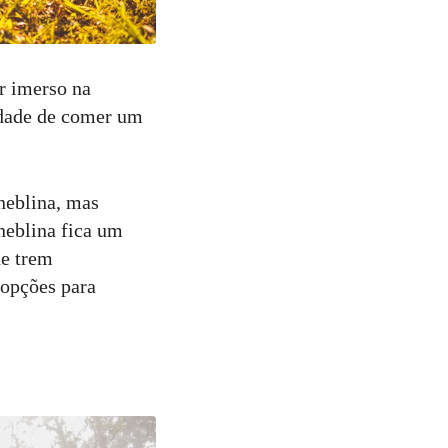
r imerso na
nidade de comer um
neblina, mas
neblina fica um
de trem
 opções para