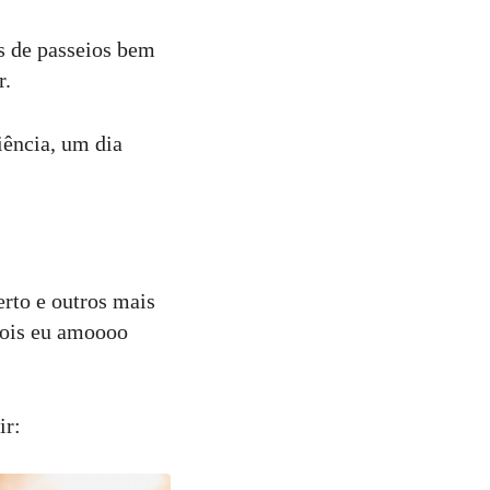
s de passeios bem
r.
iência, um dia
erto e outros mais
pois eu amoooo
️
ir: