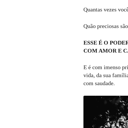
Comentar
Quantas vezes você
Quão preciosas sã
ESSE É O PODE
COM AMOR E C
E é com imenso priv
vida, da sua famíl
com saudade.