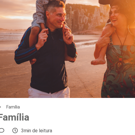
Família
Família
3min de leitura