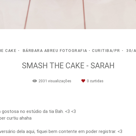
E CAKE
BÁRBARA ABREU FOTOGRAFIA - CURITIBA/PR
30/
SMASH THE CAKE - SARAH
2031
visualizações
0
curtidas
ostosa no estúdio da tia Bah. <3 <3
per curtiu ahaha
sário dela aqui, fiquei bem contente em poder registrar. <3