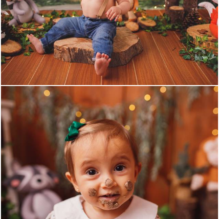
1366
0
1012
0