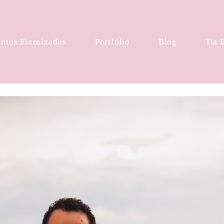
tos Eternizados
Portfólio
Blog
Tia 