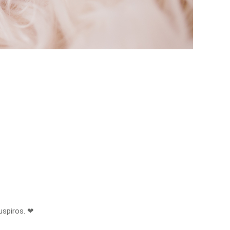
9
uspiros. ❤