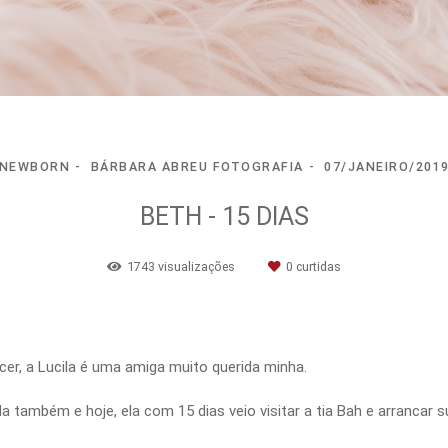
NEWBORN
BÁRBARA ABREU FOTOGRAFIA
07/JANEIRO/201
BETH - 15 DIAS
1743
visualizações
0
curtidas
er, a Lucila é uma amiga muito querida minha.
a também e hoje, ela com 15 dias veio visitar a tia Bah e arrancar s