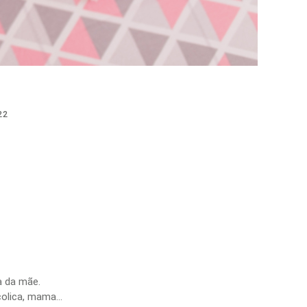
22
a da mãe.
olica, mama...