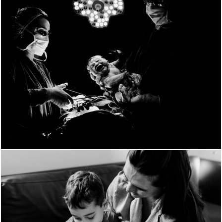
2205
27