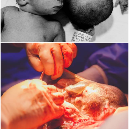
1621
0
1751
0