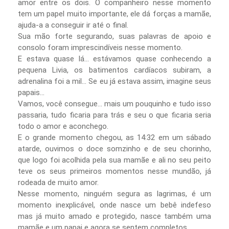
amor entre os dois. O companheiro nesse momento
tem um papel muito importante, ele dá forças a mamãe,
ajuda-a a conseguir ir até o final.
Sua mão forte segurando, suas palavras de apoio e
consolo foram imprescindíveis nesse momento.
E estava quase lá... estávamos quase conhecendo a
pequena Livia, os batimentos cardíacos subiram, a
adrenalina foi a mil... Se eu já estava assim, imagine seus
papais...
Vamos, você consegue... mais um pouquinho e tudo isso
passaria, tudo ficaria para trás e seu o que ficaria seria
todo o amor e aconchego.
E o grande momento chegou, as 14:32 em um sábado
atarde, ouvimos o doce somzinho e de seu chorinho,
que logo foi acolhida pela sua mamãe e ali no seu peito
teve os seus primeiros momentos nesse mundão, já
rodeada de muito amor.
Nesse momento, ninguém segura as lagrimas, é um
momento inexplicável, onde nasce um bebê indefeso
mas já muito amado e protegido, nasce também uma
mamãe e um papai e agora se sentem completos.