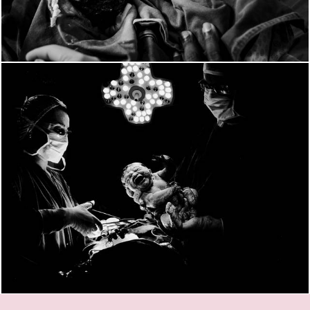
2203
27