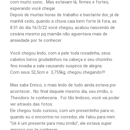
com muito sono… Mas estavam lá, firmes e fortes,
esperando você chegar.
Depois de muitas horas de trabalho e bastante dor, já de
manhã cedo, quando a chuva caia bem forte lá fora, as
8:31 do dia 16/3/22 você chegou, acabou nascendo de
cesária mesmo pq mamãe não aguentava mais de
ansiedade por te conhecer.
Você chegou lindo, com a pele toda rosadinha, seus
cabelos loiros grudadinhos na cabeça e seu chorinho
fino invadia a sala causando suspiros de alegria.
Com seus 52,5cm e 3,755kg, chegou chegando!!!
Mas sabe Enrico, o mais lindo de tudo ainda estava por
acontecer… No final daquele mesmo dia, seu irmão, o
Theodoro te conheceria… Foi tão lindooo, você vai poder
ver através das fotos.
Ele chegou todo curioso, com um presentinho para vc..
quando eu o encontrei no corredor, ele falou para mim
”Ué é um presente para meu irmão”, ele estava super
ansioso por te conhecer.