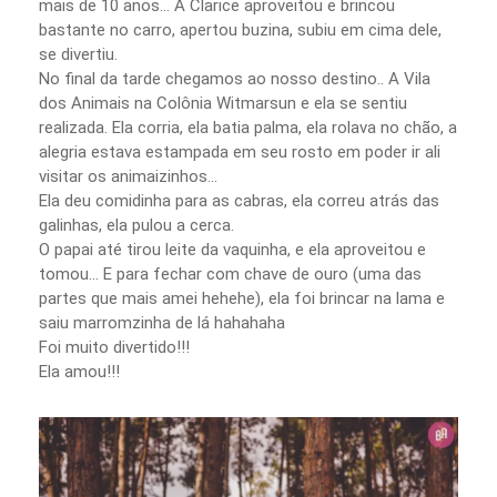
mais de 10 anos… A Clarice aproveitou e brincou
bastante no carro, apertou buzina, subiu em cima dele,
se divertiu.
No final da tarde chegamos ao nosso destino.. A Vila
dos Animais na Colônia Witmarsun e ela se sentiu
realizada. Ela corria, ela batia palma, ela rolava no chão, a
alegria estava estampada em seu rosto em poder ir ali
visitar os animaizinhos…
Ela deu comidinha para as cabras, ela correu atrás das
galinhas, ela pulou a cerca.
O papai até tirou leite da vaquinha, e ela aproveitou e
tomou… E para fechar com chave de ouro (uma das
partes que mais amei hehehe), ela foi brincar na lama e
saiu marromzinha de lá hahahaha
Foi muito divertido!!!
Ela amou!!!