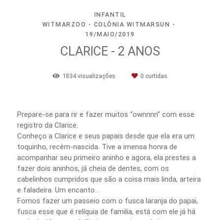
INFANTIL
WITMARZOO - COLÔNIA WITMARSUN
19/MAIO/2019
CLARICE - 2 ANOS
1834
visualizações
0
curtidas
Prepare-se para rir e fazer muitos “ownnnn” com esse
registro da Clarice.
Conheço a Clarice e seus papais desde que ela era um
toquinho, recém-nascida. Tive a imensa honra de
acompanhar seu primeiro aninho e agora, ela prestes a
fazer dois aninhos, já cheia de dentes, com os
cabelinhos cumpridos que são a coisa mais linda, arteira
e faladeira. Um encanto…
Fomos fazer um passeio com o fusca laranja do papai,
fusca esse que é relíquia de familia, está com ele já há