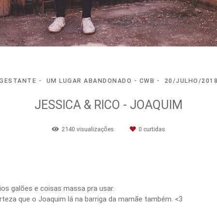
GESTANTE
UM LUGAR ABANDONADO - CWB
20/JULHO/201
JESSICA & RICO - JOAQUIM
2140
visualizações
0
curtidas
s galões e coisas massa pra usar.
erteza que o Joaquim lá na barriga da mamãe também. <3