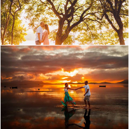
1824
0
396
0