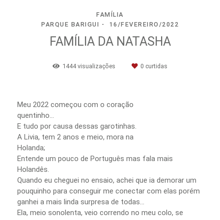
FAMÍLIA
PARQUE BARIGUI
16/FEVEREIRO/2022
FAMÍLIA DA NATASHA
1444
visualizações
0
curtidas
Meu 2022 começou com o coração
quentinho...⠀⠀⠀⠀⠀⠀⠀⠀⠀
E tudo por causa dessas garotinhas.⠀⠀⠀⠀⠀⠀⠀⠀⠀
A Livia, tem 2 anos e meio, mora na
Holanda;⠀⠀⠀⠀⠀⠀⠀⠀⠀
Entende um pouco de Português mas fala mais
Holandês.⠀⠀⠀⠀⠀⠀⠀⠀⠀⠀⠀⠀⠀⠀⠀⠀
Quando eu cheguei no ensaio, achei que ia demorar um
pouquinho para conseguir me conectar com elas porém
ganhei a mais linda surpresa de todas...⠀⠀⠀⠀⠀⠀⠀⠀⠀
Ela, meio sonolenta, veio correndo no meu colo, se