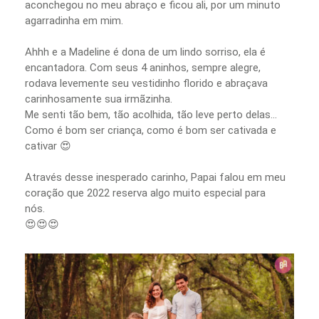
aconchegou no meu abraço e ficou ali, por um minuto
agarradinha em mim.⠀⠀⠀⠀⠀⠀⠀⠀⠀
Ahhh e a Madeline é dona de um lindo sorriso, ela é
encantadora. Com seus 4 aninhos, sempre alegre,
rodava levemente seu vestidinho florido e abraçava
carinhosamente sua irmãzinha.⠀⠀⠀⠀⠀
Me senti tão bem, tão acolhida, tão leve perto delas...
Como é bom ser criança, como é bom ser cativada e
cativar 😍
⠀⠀⠀⠀⠀⠀⠀⠀⠀
Através desse inesperado carinho, Papai falou em meu
coração que 2022 reserva algo muito especial para
nós.⠀⠀⠀⠀⠀⠀⠀⠀⠀
😍😍😍 ⠀⠀⠀⠀⠀⠀⠀⠀⠀