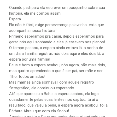
Quando pedi para ela escrever um pouquinho sobre sua
historia, ela me contou assim:
Espera
Ela não é fácil, exige perseverança palavrinha esta que
acompanha nossa história!
Primeiro esperamos pra casar, depois esperamos para
gerar, nós aqui sonhando e eles já estavam nos planos!
O tempo passou, a espera ainda estava lá, o sonho de
um dia a família registrar, nós dois aqui e eles dois lá, a
espera por uma família!
Deus é bom a espera acabou, nós agora, não mais dois,
mas quatro aprendendo o que é ser pai, ser mãe e ser
filho, todos amados!
Mas mamãe ainda sonhava l com aquele registro
fotográfico, ela continuou esperando...
Até que apareceu a Bah e a espera acabou, ela logo
ousadamente pelas suas lentes nos captou, tá aí o
resultado, que valeu a pena, a espera agora acabou, foi a
Bárbara Abreu que com ela findou!
Agradeço muito a Deus por poder deixar eternizado um