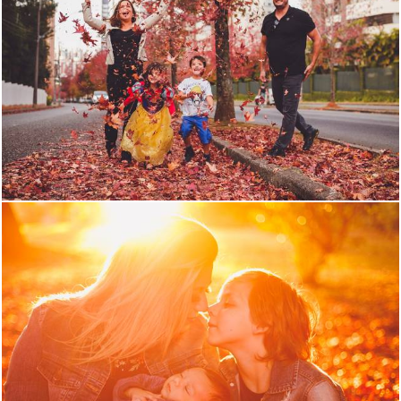
1616
1
1708
0