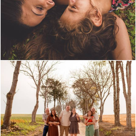
2005
0
435
0