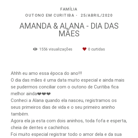
FAMÍLIA
OUTONO EM CURITIBA
25/ABRIL/2020
AMANDA & ALANA - DIA DAS
MÃES
1556
visualizações
0
curtidas
Ahhh eu amo essa época do ano!!!
O dia das mães é uma data muito especial e ainda mais
se pudermos conciliar com o outono de Curitiba fica
melhor ainda❤️❤️❤️
Conheci a Alana quando ela nasceu, registramos os
seus primeiros dias de vida e o seu primeiro aninho
também.
Agora ela ja esta com dois aninhos, toda fofa e esperta,
cheia de dentes e cachinhos.
Foi muito especial registrar todo o amor dela e da sua