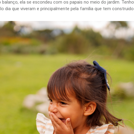
 no balanço, ela se escondeu com os papais no meio do jardim. Tenh
o dia que viveram e principalmente pela família que tem construido