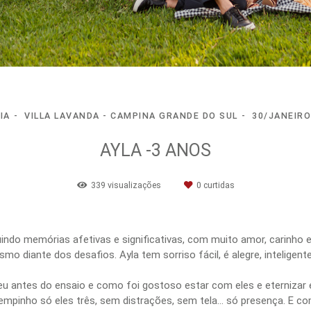
IA
VILLA LAVANDA - CAMPINA GRANDE DO SUL
30/JANEIRO
AYLA -3 ANOS
339
visualizações
0
curtidas
do memórias afetivas e significativas, com muito amor, carinho e
smo diante dos desafios. Ayla tem sorriso fácil, é alegre, intelige
 antes do ensaio e como foi gostoso estar com eles e eternizar e
empinho só eles três, sem distrações, sem tela… só presença. E c