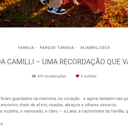
FAMÍLIA
PARQUE TANGUA
30/ABRIL/2025
DA CAMILLI – UMA RECORDAÇÃO QUE 
476
visualizações
0
curtidas
s ficam guardados na memória, no coração… e agora também nas pa
encontro cheio de afeto, risadas, abraços e olhares sinceros.
o, a vozinha, o namorado, e claro — a Lana, a cachorrinha da famíl
s.