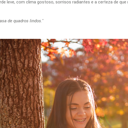
arde leve, com clima gostoso, sorrisos radiantes e a certeza de que 
asa de quadros lindos."