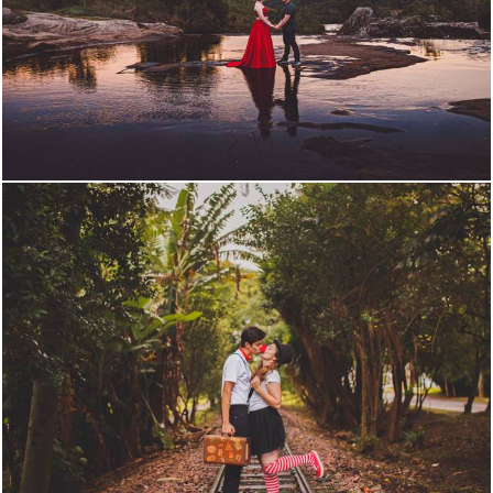
1710
0
2370
1