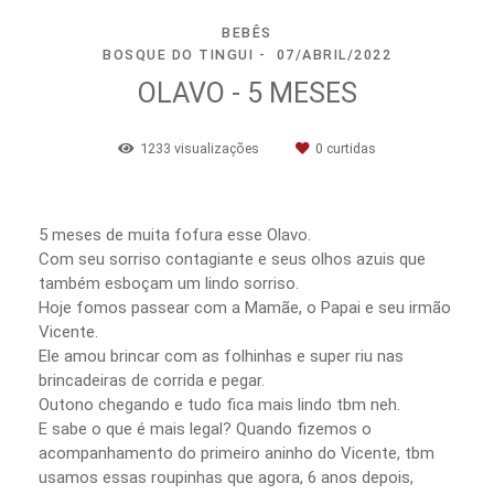
BEBÊS
BOSQUE DO TINGUI
07/ABRIL/2022
OLAVO - 5 MESES
1233
visualizações
0
curtidas
5 meses de muita fofura esse Olavo.
Com seu sorriso contagiante e seus olhos azuis que
também esboçam um lindo sorriso.
Hoje fomos passear com a Mamãe, o Papai e seu irmão
Vicente.
Ele amou brincar com as folhinhas e super riu nas
brincadeiras de corrida e pegar.
Outono chegando e tudo fica mais lindo tbm neh.
E sabe o que é mais legal? Quando fizemos o
acompanhamento do primeiro aninho do Vicente, tbm
usamos essas roupinhas que agora, 6 anos depois,