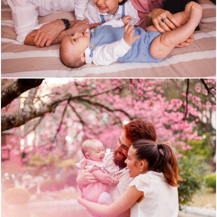
1321
0
809
0