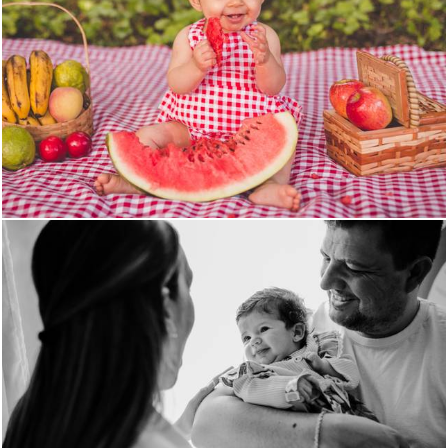
5149
7
585
0