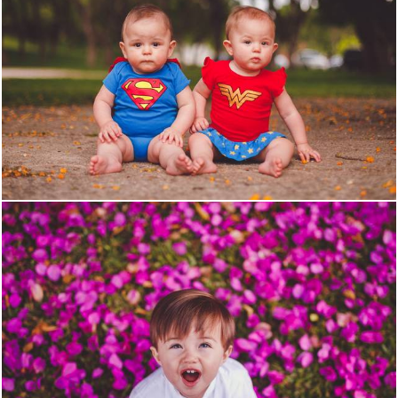
1488
0
1679
2