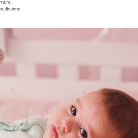
entura…
nsadíssima.