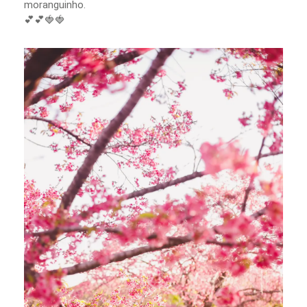
moranguinho.
💕💕🍓🍓