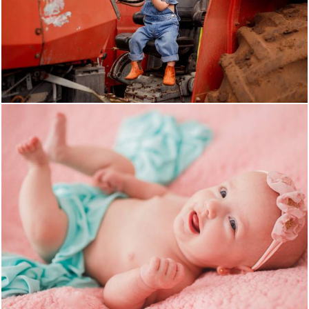
473
0
1675
1