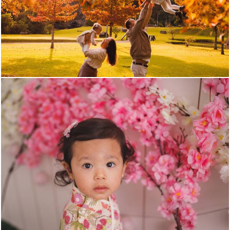
468
0
1582
24