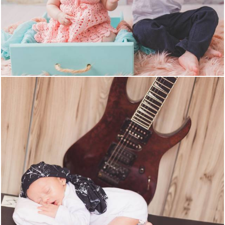
2057
0
1797
0