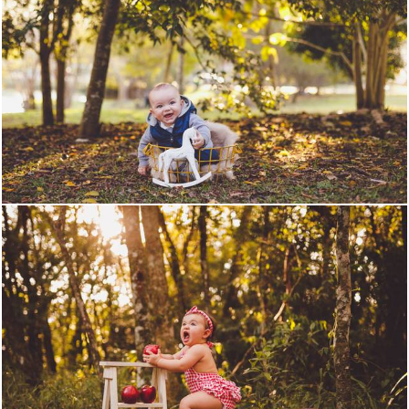
1823
0
1742
0