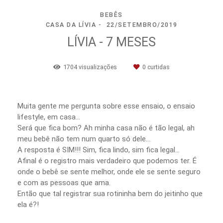
BEBÊS
CASA DA LÍVIA
22/SETEMBRO/2019
LÍVIA - 7 MESES
1704
visualizações
0
curtidas
Muita gente me pergunta sobre esse ensaio, o ensaio
lifestyle, em casa...
Será que fica bom? Ah minha casa não é tão legal, ah
meu bebê não tem num quarto só dele...
A resposta é SIM!!! Sim, fica lindo, sim fica legal...
Afinal é o registro mais verdadeiro que podemos ter. É
onde o bebê se sente melhor, onde ele se sente seguro
e com as pessoas que ama.
Então que tal registrar sua rotininha bem do jeitinho que
ela é?!