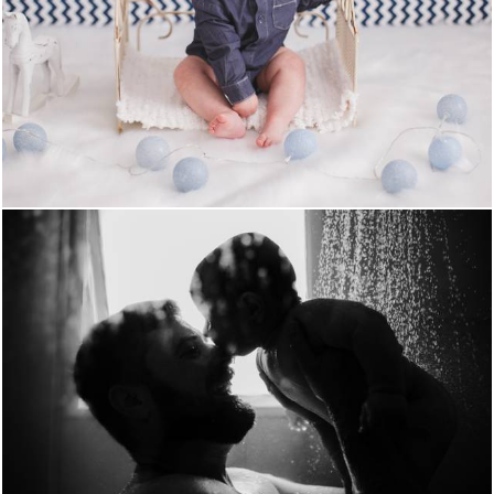
1842
0
691
0