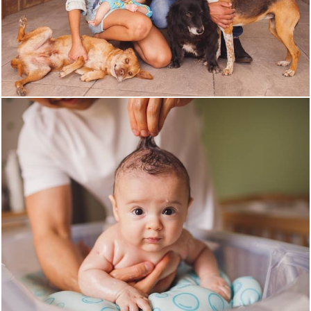
1511
35
1550
49