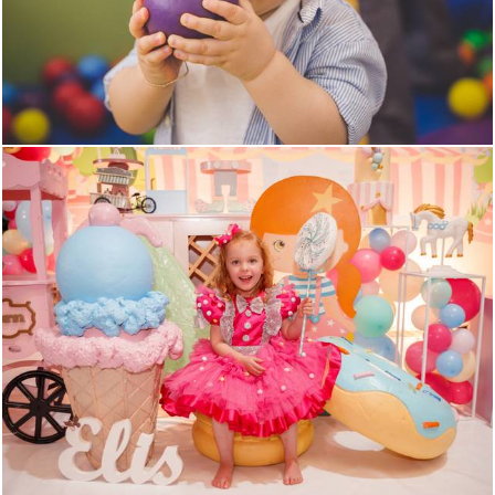
1912
14
451
0