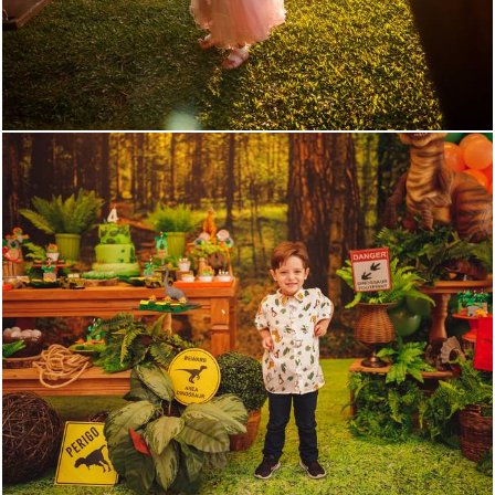
285
0
1178
0