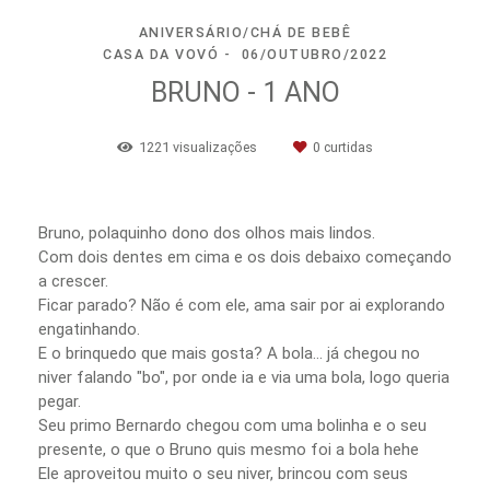
ANIVERSÁRIO/CHÁ DE BEBÊ
CASA DA VOVÓ
06/OUTUBRO/2022
BRUNO - 1 ANO
1221
visualizações
0
curtidas
Bruno, polaquinho dono dos olhos mais lindos.
Com dois dentes em cima e os dois debaixo começando
a crescer.
Ficar parado? Não é com ele, ama sair por ai explorando
engatinhando.
E o brinquedo que mais gosta? A bola... já chegou no
niver falando "bo", por onde ia e via uma bola, logo queria
pegar.
Seu primo Bernardo chegou com uma bolinha e o seu
presente, o que o Bruno quis mesmo foi a bola hehe
Ele aproveitou muito o seu niver, brincou com seus