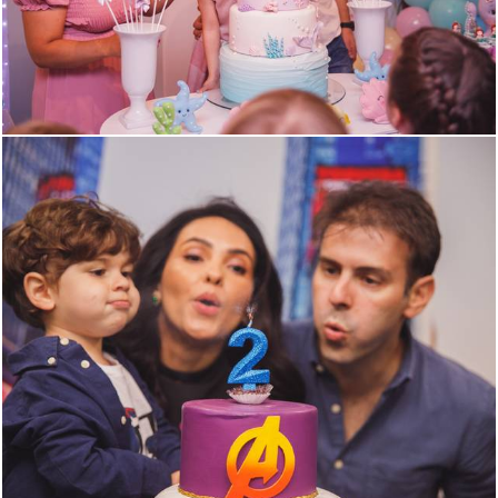
964
30
843
0