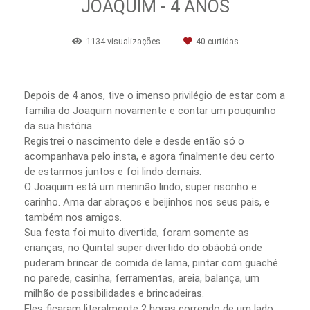
JOAQUIM - 4 ANOS
1134
visualizações
40
curtidas
Depois de 4 anos, tive o imenso privilégio de estar com a
família do Joaquim novamente e contar um pouquinho
da sua história.
Registrei o nascimento dele e desde então só o
acompanhava pelo insta, e agora finalmente deu certo
de estarmos juntos e foi lindo demais.
O Joaquim está um meninão lindo, super risonho e
carinho. Ama dar abraços e beijinhos nos seus pais, e
também nos amigos.
Sua festa foi muito divertida, foram somente as
crianças, no Quintal super divertido do obáobá onde
puderam brincar de comida de lama, pintar com guaché
no parede, casinha, ferramentas, areia, balança, um
milhão de possibilidades e brincadeiras.
Eles ficaram literalmente 2 horas correndo de um lado