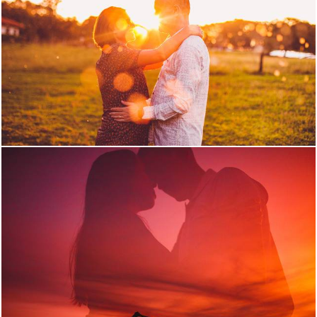
1581
1
1271
0