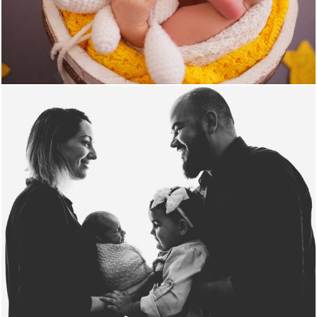
841
0
1464
0